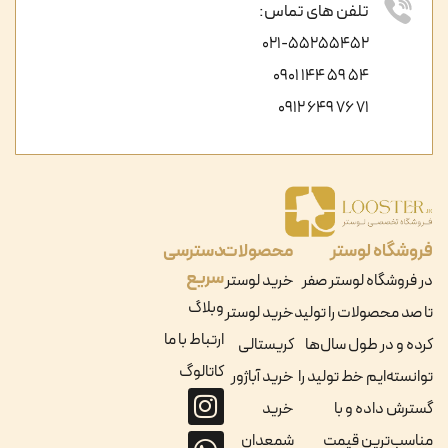
تلفن های تماس:
021-55255452
54 59 144 0901
71 76 649 0912
فروشگاه لوستر
محصولات
دسترسی
سریع
در فروشگاه لوستر صفر
خرید لوستر
وبلاگ
تا صد محصولات را تولید
خرید لوستر
ارتباط با ما
کرده و در طول سال‌ها
کریستالی
کاتالوگ
توانسته‌ایم خط تولید را
خرید آباژور
گسترش داده و با
خرید
مناسب‌ترین قیمت
شمعدان