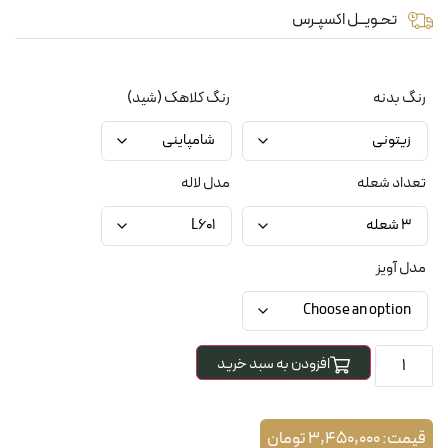
تحـویــل اکسپـرس
رنگ بدنه
رنگ کلاهک (شید)
تعداد شعله
مدل لاله
مدل آویز
افزودن به سبد خرید
قیمت:
3,450,000
تومان