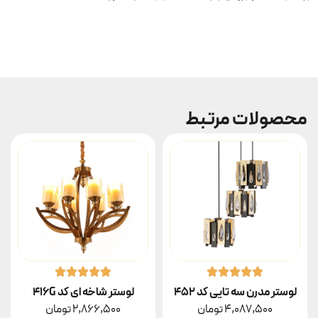
محصولات مرتبط
لوستر مدرن سه تایی کد ۴۵۲
لوستر شاخه ای کد 416G
4,087,500
تومان
2,866,500
تومان