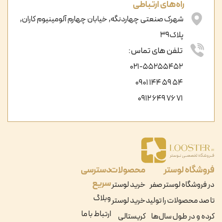
راه‌های ارتباطی
شهرک صنعتی چهاردنگه, خیابان چهارم آلومینیوم کاران,
پلاک39
تلفن های تماس:
021-55255452
54 59 144 0901
71 76 649 0912
فروشگاه لوستر
محصولات
دسترسی
سریع
در فروشگاه لوستر صفر
خرید لوستر
وبلاگ
تا صد محصولات را تولید
خرید لوستر
ارتباط با ما
کرده و در طول سال‌ها
کریستالی