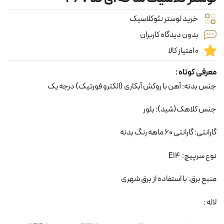
خرید لوستر نئوکلاسیک
بدون دیدگاه کاربران
0 امتیاز کالا
معرفی کوتاه :
جنس بدنه: آهن با روکش آبکاری (الکترو فورتیک) درجه یک
جنس کلاهک(شید): بلور
گارانتی: گارانتی 60 ماهه رنگ بدنه
نوع سرپیچ: E14
منبع برق: با استفاده از برق شهری
لاله :