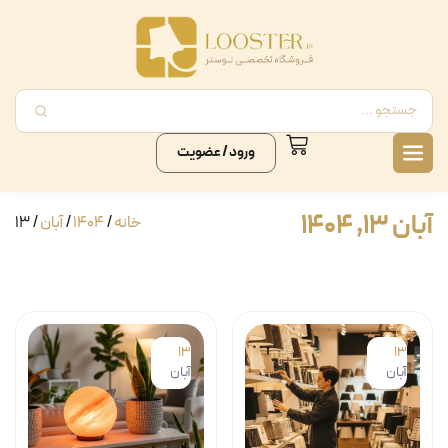
ورود / عضویت
آبان ۱۳, ۱۴۰۴
خانه
/
1404
/
آبان
/ 13
13
13
آبان
آبان