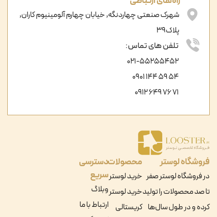
راه‌های ارتباطی
شهرک صنعتی چهاردنگه, خیابان چهارم آلومینیوم کاران,
پلاک39
تلفن های تماس:
021-55255452
54 59 144 0901
71 76 649 0912
فروشگاه لوستر
محصولات
دسترسی
سریع
در فروشگاه لوستر صفر
خرید لوستر
وبلاگ
تا صد محصولات را تولید
خرید لوستر
ارتباط با ما
کرده و در طول سال‌ها
کریستالی