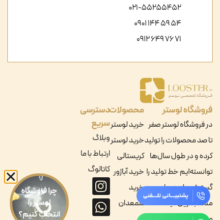
021-55255452
54 59 144 0901
71 76 649 0912
فروشگاه لوستر
محصولات
دسترسی
سریع
در فروشگاه لوستر صفر
خرید لوستر
وبلاگ
تا صد محصولات را تولید
خرید لوستر
ارتباط با ما
کرده و در طول سال‌ها
کریستالی
کاتالوگ
توانسته‌ایم خط تولید را
خرید آباژور
گسترش داده و با
خرید
چرا فروشگاه
لوستر را
مناسب‌ترین قیمت
شمعدان
انتخاب کنیم؟
محصولات را به