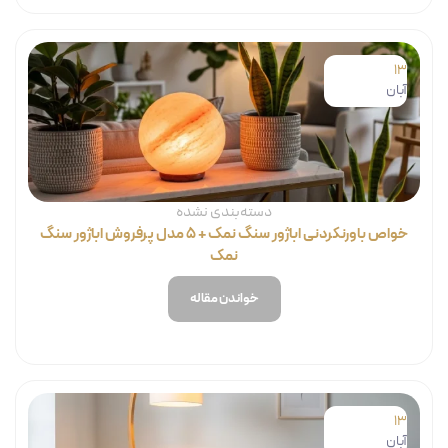
13
آبان
دسته‌بندی نشده
خواص باورنکردنی اباژور سنگ نمک + ۵ مدل پرفروش اباژور سنگ
نمک
خواندن مقاله
13
آبان