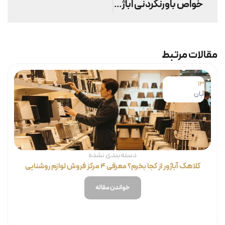
خواص باورنکردنی اباژور سنگ نمک + ۵ مدل پرفروش اباژور سنگ نمک
مقالات مرتبط
13
آبان
دسته‌بندی نشده
کلاهک آباژور از کجا بخرم؟ معرفی ۴ مرکز فروش لوازم روشنایی
خواندن مقاله