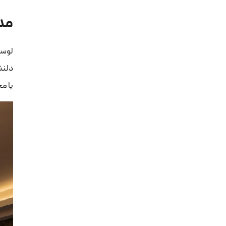
مد
لوست
دلنش
یا محیط‌های