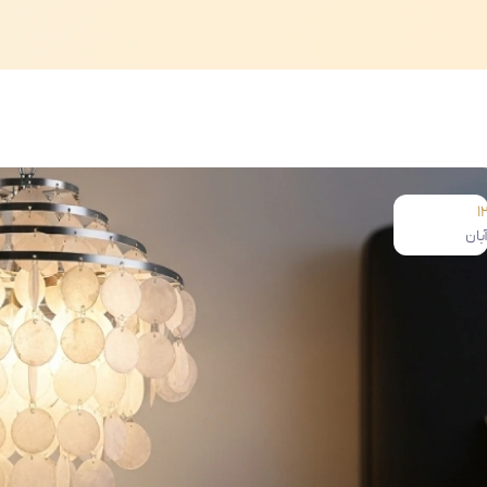
1
بان