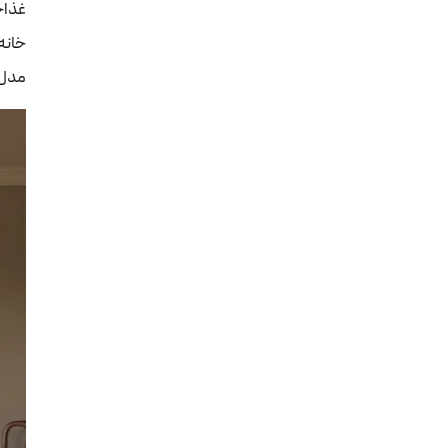
غذاخ
خانه
مدل 