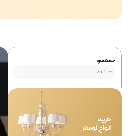
جستجو
2
آ