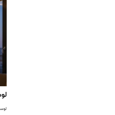
لو
لوست