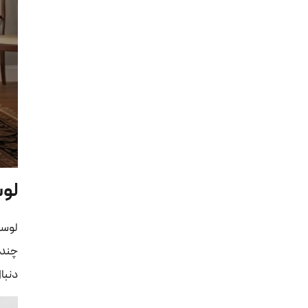
لو
لوست
چندض
دنبا