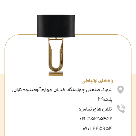
راه‌های ارتباطی
شهرک صنعتی چهاردنگه, خیابان چهارم آلومینیوم کاران,
پلاک39
تلفن های تماس:
021-55255452
54 59 144 0901