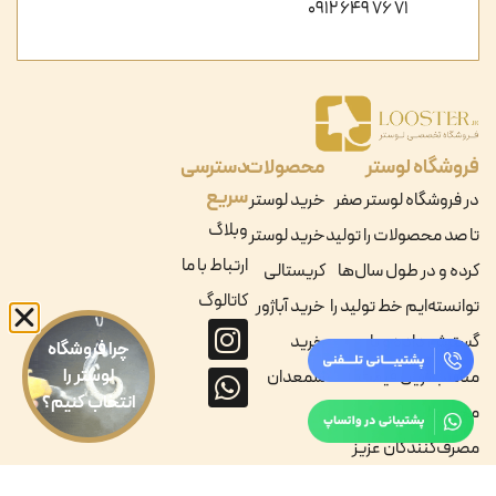
71 76 649 0912
فروشگاه لوستر
محصولات
دسترسی
سریع
در فروشگاه لوستر صفر
خرید لوستر
وبلاگ
تا صد محصولات را تولید
خرید لوستر
ارتباط با ما
کرده و در طول سال‌ها
کریستالی
کاتالوگ
توانسته‌ایم خط تولید را
خرید آباژور
گسترش داده و با
خرید
چرا فروشگاه
لوستر را
مناسب‌ترین قیمت
شمعدان
انتخاب کنیم؟
محصولات را به
مصرف‌کنندگان عزیز
ارائه دهیم.