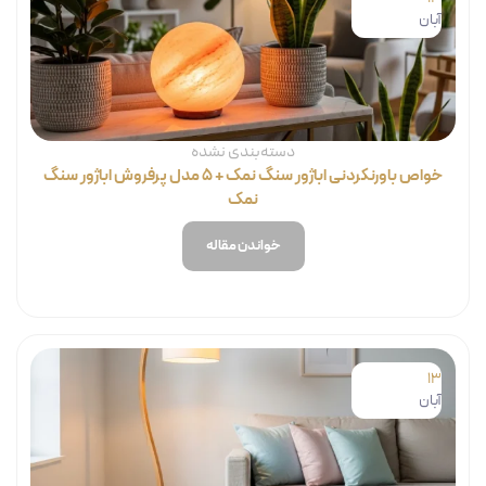
آبان
دسته‌بندی نشده
خواص باورنکردنی اباژور سنگ نمک + ۵ مدل پرفروش اباژور سنگ
نمک
خواندن مقاله
13
آبان