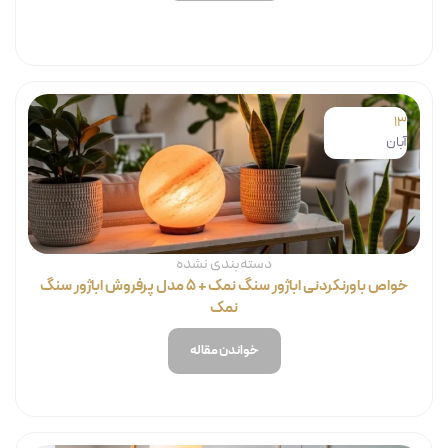
13
آبان
دسته‌بندی نشده
خواص باورنکردنی اباژور سنگ نمک + ۵ مدل پرفروش اباژور سنگ
نمک
خواندن مقاله