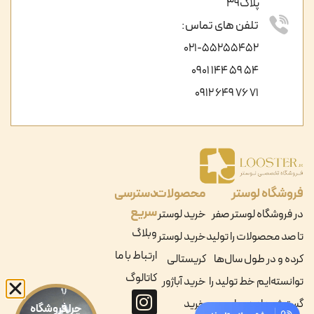
پلاک39
تلفن های تماس:
021-55255452
54 59 144 0901
71 76 649 0912
فروشگاه لوستر
محصولات
دسترسی
سریع
در فروشگاه لوستر صفر
خرید لوستر
وبلاگ
تا صد محصولات را تولید
خرید لوستر
ارتباط با ما
کرده و در طول سال‌ها
کریستالی
کاتالوگ
توانسته‌ایم خط تولید را
خرید آباژور
گسترش داده و با
خرید
چرا فروشگاه