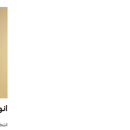
انو
انتخ