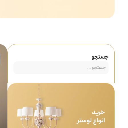
جستجو
8
د