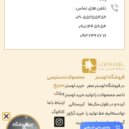
تلفن های تماس:
021-55255452
54 59 144 0901
71 76 649 0912
فروشگاه لوستر
محصولات
دسترسی
سریع
در فروشگاه لوستر صفر
خرید لوستر
وبلاگ
تا صد محصولات را تولید
خرید لوستر
ارتباط با ما
کرده و در طول سال‌ها
کریستالی
کاتالوگ
توانسته‌ایم خط تولید را
خرید آباژور
گسترش داده و با
خرید
چرا فروشگاه