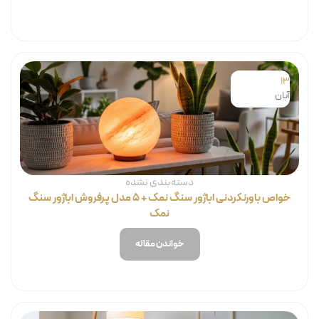
13
آبان
دسته‌بندی نشده
خواص باورنکردنی اباژور سنگ نمک + ۵ مدل پرفروش اباژور سنگ
نمک
خواندن مقاله